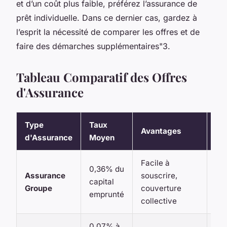
et d’un coût plus faible, préférez l’assurance de
prêt individuelle. Dans ce dernier cas, gardez à
l’esprit la nécessité de comparer les offres et de
faire des démarches supplémentaires"3.
Tableau Comparatif des Offres
d'Assurance
Type
Taux
Avantages
In
d'Assurance
Moyen
Facile à
0,36% du
Coû
Assurance
souscrire,
capital
gar
Groupe
couverture
emprunté
st
collective
0,07% à